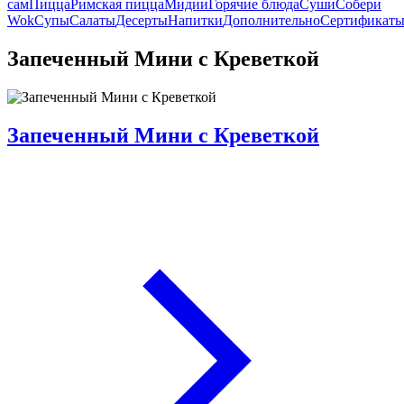
сам
Пицца
Римская пицца
Мидии
Горячие блюда
Суши
Собери
Wok
Супы
Салаты
Десерты
Напитки
Дополнительно
Сертификат
Запеченный Мини с Креветкой
Запеченный Мини с Креветкой