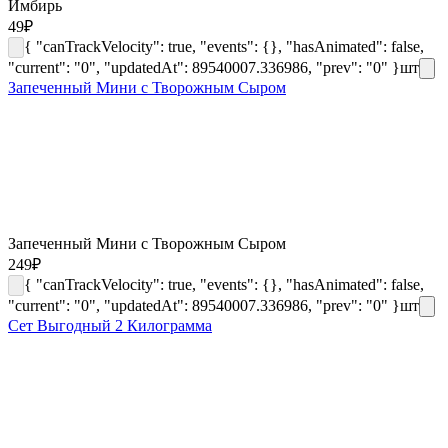
Имбирь
49
₽
{ "canTrackVelocity": true, "events": {}, "hasAnimated": false,
"current": "0", "updatedAt": 89540007.336986, "prev": "0" }
шт
Запеченный Мини с Творожным Сыром
Запеченный Мини с Творожным Сыром
249
₽
{ "canTrackVelocity": true, "events": {}, "hasAnimated": false,
"current": "0", "updatedAt": 89540007.336986, "prev": "0" }
шт
Сет Выгодный 2 Килограмма