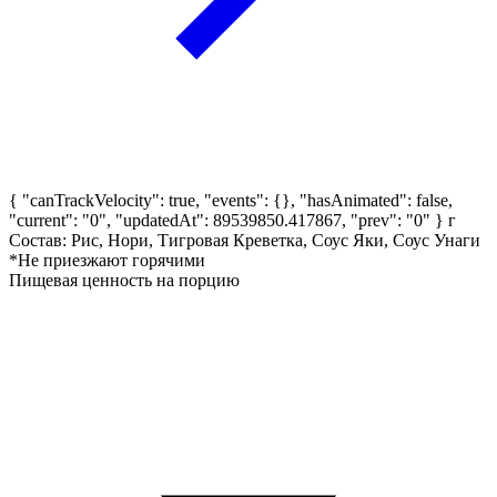
{ "canTrackVelocity": true, "events": {}, "hasAnimated": false,
"current": "0", "updatedAt": 89539850.417867, "prev": "0" }
г
Состав: Рис, Нори, Тигровая Креветка, Соус Яки, Соус Унаги
*Не приезжают горячими
Пищевая ценность на порцию