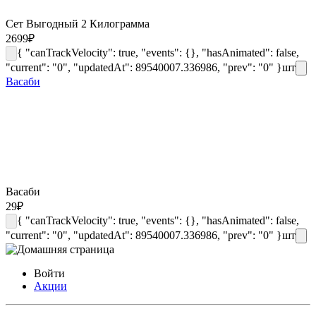
Сет Выгодный 2 Килограмма
2699
₽
{ "canTrackVelocity": true, "events": {}, "hasAnimated": false,
"current": "0", "updatedAt": 89540007.336986, "prev": "0" }
шт
Васаби
Васаби
29
₽
{ "canTrackVelocity": true, "events": {}, "hasAnimated": false,
"current": "0", "updatedAt": 89540007.336986, "prev": "0" }
шт
Войти
Акции