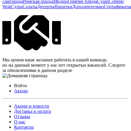
сам
Пицца
Римская пицца
Мидии
Горячие блюда
Суши
Собери
Wok
Супы
Салаты
Десерты
Напитки
Дополнительно
Сертификат
Мы ценим ваше желание работать в нашей команде,
но на данный момент у нас нет открытых вакансий. Следите
за обновлениями в данном разделе
Войти
Акции
Акции и новости
Доставка и оплата
Отзывы
О нас
Контакты