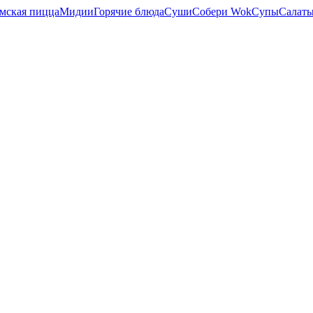
мская пицца
Мидии
Горячие блюда
Суши
Собери Wok
Супы
Салат