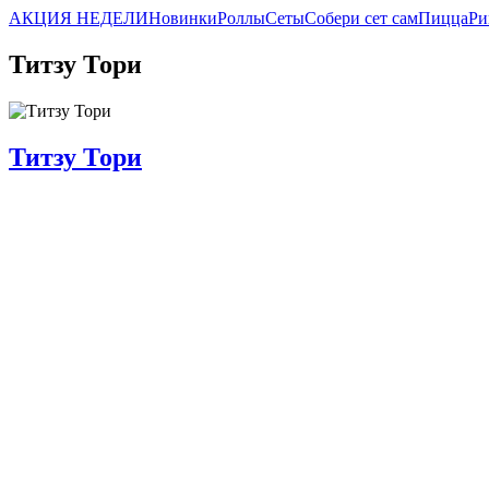
АКЦИЯ НЕДЕЛИ
Новинки
Роллы
Сеты
Собери сет сам
Пицца
Ри
Титзу Тори
Титзу Тори