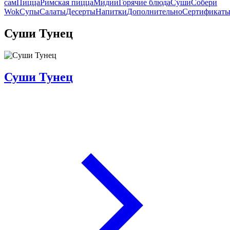
сам
Пицца
Римская пицца
Мидии
Горячие блюда
Суши
Собери
Wok
Супы
Салаты
Десерты
Напитки
Дополнительно
Сертификат
Суши Тунец
Суши Тунец