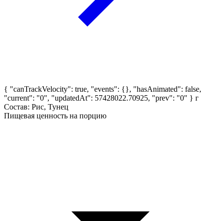
{ "canTrackVelocity": true, "events": {}, "hasAnimated": false,
"current": "0", "updatedAt": 57428022.70925, "prev": "0" }
г
Состав: Рис, Тунец
Пищевая ценность на порцию