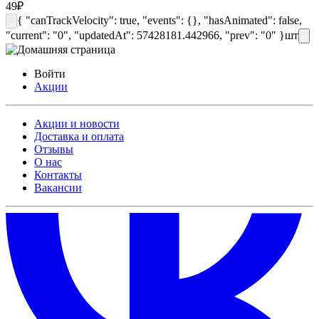
49
₽
{ "canTrackVelocity": true, "events": {}, "hasAnimated": false,
"current": "0", "updatedAt": 57428181.442966, "prev": "0" }
шт
Войти
Акции
Акции и новости
Доставка и оплата
Отзывы
О нас
Контакты
Вакансии