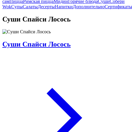
сам
Пицца
Римская пицца
Мидии
Горячие блюда
Суши
Собери
Wok
Супы
Салаты
Десерты
Напитки
Дополнительно
Сертификат
Суши Спайси Лосось
Суши Спайси Лосось