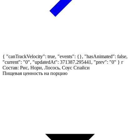
{ "canTrackVelocity": true, "events": {}, "hasAnimated": false,
"current": "0", "updatedAt": 371387.295441, "prev": "0" }
г
Состав: Рис, Нори, Лосось, Соус Спайси
Пищевая ценность на порцию