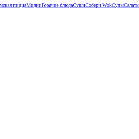
мская пицца
Мидии
Горячие блюда
Суши
Собери Wok
Супы
Салат