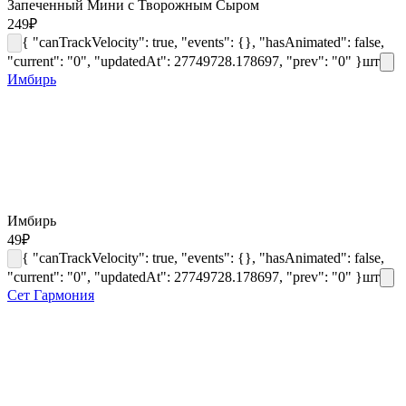
Запеченный Мини с Творожным Сыром
249
₽
{ "canTrackVelocity": true, "events": {}, "hasAnimated": false,
"current": "0", "updatedAt": 27749728.178697, "prev": "0" }
шт
Имбирь
Имбирь
49
₽
{ "canTrackVelocity": true, "events": {}, "hasAnimated": false,
"current": "0", "updatedAt": 27749728.178697, "prev": "0" }
шт
Сет Гармония