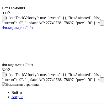
Сет Гармония
999
₽
{ "canTrackVelocity": true, "events": {}, "hasAnimated": false,
"current": "0", "updatedAt": 27749728.178697, "prev": "0" }
шт
Филадельфия Лайт
Филадельфия Лайт
529
₽
{ "canTrackVelocity": true, "events": {}, "hasAnimated": false,
"current": "0", "updatedAt": 27749728.178697, "prev": "0" }
шт
Войти
Акции