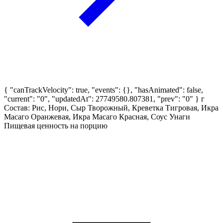
{ "canTrackVelocity": true, "events": {}, "hasAnimated": false,
"current": "0", "updatedAt": 27749580.807381, "prev": "0" }
г
Состав: Рис, Нори, Сыр Творожный, Креветка Тигровая, Икра
Масаго Оранжевая, Икра Масаго Красная, Соус Унаги
Пищевая ценность на порцию