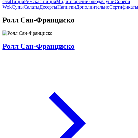
сам
Пицца
Римская пицца
Мидии
Горячие блюда
Суши
Собери
Wok
Супы
Салаты
Десерты
Напитки
Дополнительно
Сертификат
Ролл Сан-Франциско
Ролл Сан-Франциско