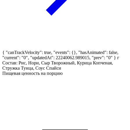
{ "canTrackVelocity": true, "events": {}, "hasAnimated": false,
"current": "0", "updatedAt": 22240062.989015, "prev": "0" }
г
Состав: Рис, Нори, Сыр Творожный, Курица Копченая,
Стружка Тунца, Соус Спайси
Пищевая ценность на порцию