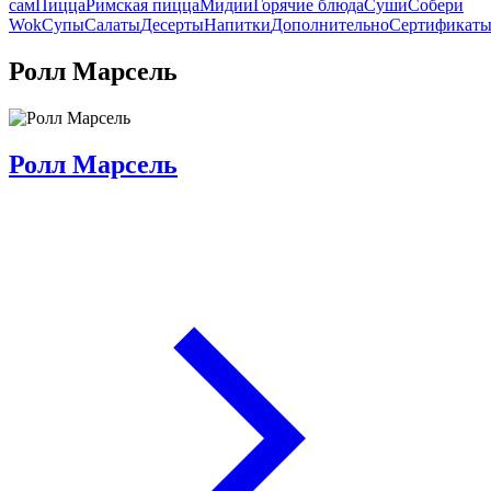
сам
Пицца
Римская пицца
Мидии
Горячие блюда
Суши
Собери
Wok
Супы
Салаты
Десерты
Напитки
Дополнительно
Сертификат
Ролл Марсель
Ролл Марсель