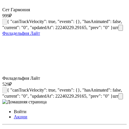
Сет Гармония
999
₽
{ "canTrackVelocity": true, "events": {}, "hasAnimated": false,
"current": "0", "updatedAt": 22240229.29165, "prev": "0" }
шт
Филадельфия Лайт
Филадельфия Лайт
529
₽
{ "canTrackVelocity": true, "events": {}, "hasAnimated": false,
"current": "0", "updatedAt": 22240229.29165, "prev": "0" }
шт
Войти
Акции