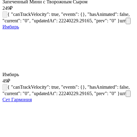
Запеченный Мини с Творожным Сыром
249
₽
{ "canTrackVelocity": true, "events": {}, "hasAnimated": false,
"current": "0", "updatedAt": 22240229.29165, "prev": "0" }
шт
Имбирь
Имбирь
49
₽
{ "canTrackVelocity": true, "events": {}, "hasAnimated": false,
"current": "0", "updatedAt": 22240229.29165, "prev": "0" }
шт
Сет Гармония