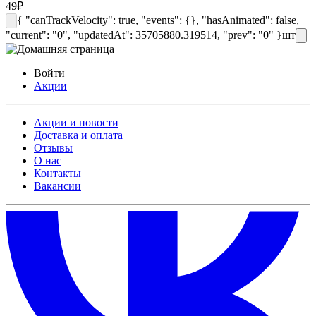
49
₽
{ "canTrackVelocity": true, "events": {}, "hasAnimated": false,
"current": "0", "updatedAt": 35705880.319514, "prev": "0" }
шт
Войти
Акции
Акции и новости
Доставка и оплата
Отзывы
О нас
Контакты
Вакансии