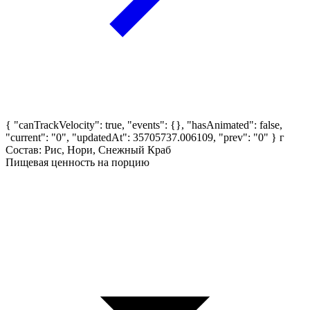
{ "canTrackVelocity": true, "events": {}, "hasAnimated": false,
"current": "0", "updatedAt": 35705737.006109, "prev": "0" }
г
Состав: Рис, Нори, Снежный Краб
Пищевая ценность на порцию