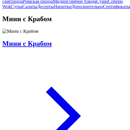
сам
Пицца
Римская пицца
Мидии
Горячие блюда
Суши
Собери
Wok
Супы
Салаты
Десерты
Напитки
Дополнительно
Сертификат
Мини с Крабом
Мини с Крабом