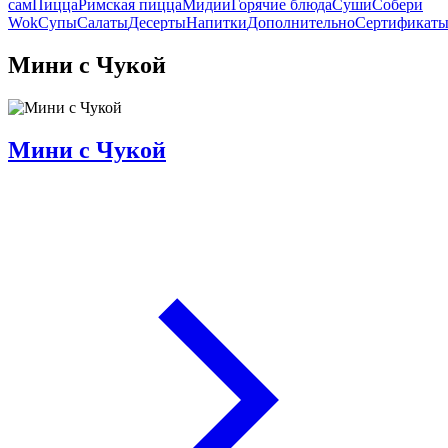
сам
Пицца
Римская пицца
Мидии
Горячие блюда
Суши
Собери
Wok
Супы
Салаты
Десерты
Напитки
Дополнительно
Сертификат
Мини с Чукой
Мини с Чукой