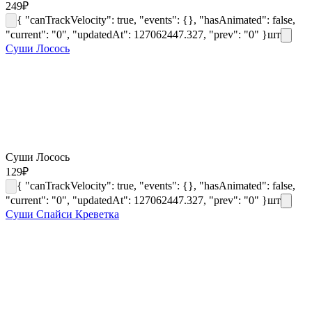
249
₽
{ "canTrackVelocity": true, "events": {}, "hasAnimated": false,
"current": "0", "updatedAt": 127062447.327, "prev": "0" }
шт
Суши Лосось
Суши Лосось
129
₽
{ "canTrackVelocity": true, "events": {}, "hasAnimated": false,
"current": "0", "updatedAt": 127062447.327, "prev": "0" }
шт
Суши Спайси Креветка