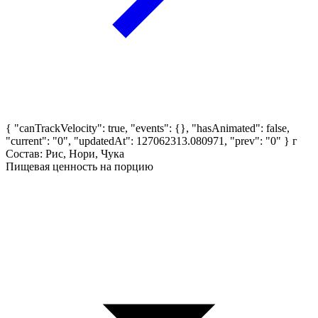
{ "canTrackVelocity": true, "events": {}, "hasAnimated": false,
"current": "0", "updatedAt": 127062313.080971, "prev": "0" }
г
Состав: Рис, Нори, Чука
Пищевая ценность на порцию