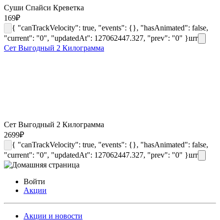
Суши Спайси Креветка
169
₽
{ "canTrackVelocity": true, "events": {}, "hasAnimated": false,
"current": "0", "updatedAt": 127062447.327, "prev": "0" }
шт
Сет Выгодный 2 Килограмма
Сет Выгодный 2 Килограмма
2699
₽
{ "canTrackVelocity": true, "events": {}, "hasAnimated": false,
"current": "0", "updatedAt": 127062447.327, "prev": "0" }
шт
Войти
Акции
Акции и новости