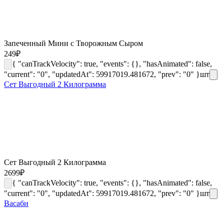
Запеченный Мини с Творожным Сыром
249
₽
{ "canTrackVelocity": true, "events": {}, "hasAnimated": false,
"current": "0", "updatedAt": 59917019.481672, "prev": "0" }
шт
Сет Выгодный 2 Килограмма
Сет Выгодный 2 Килограмма
2699
₽
{ "canTrackVelocity": true, "events": {}, "hasAnimated": false,
"current": "0", "updatedAt": 59917019.481672, "prev": "0" }
шт
Васаби