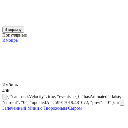
В корзину
Популярные
Имбирь
Имбирь
49
₽
{ "canTrackVelocity": true, "events": {}, "hasAnimated": false,
"current": "0", "updatedAt": 59917019.481672, "prev": "0" }
шт
Запеченный Мини с Творожным Сыром