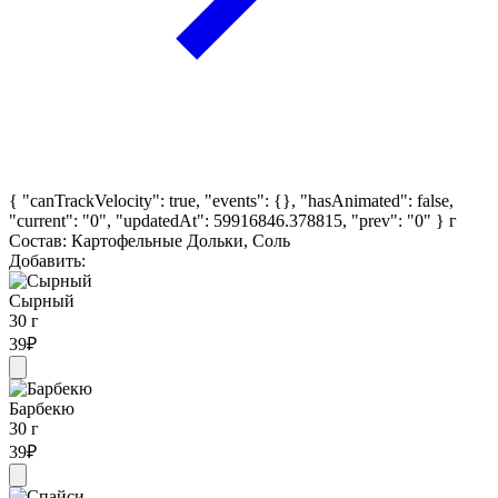
{ "canTrackVelocity": true, "events": {}, "hasAnimated": false,
"current": "0", "updatedAt": 59916846.378815, "prev": "0" }
г
Состав: Картофельные Дольки, Соль
Добавить:
Сырный
30 г
39
₽
Барбекю
30 г
39
₽