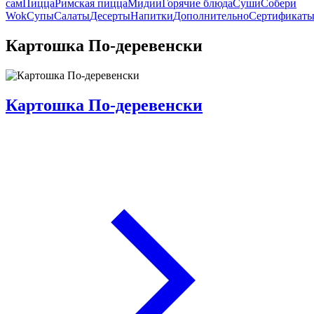
сам
Пицца
Римская пицца
Мидии
Горячие блюда
Суши
Собери
Wok
Супы
Салаты
Десерты
Напитки
Дополнительно
Сертификат
Картошка По-деревенски
Картошка По-деревенски