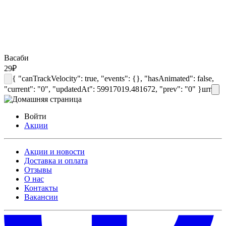
Васаби
29
₽
{ "canTrackVelocity": true, "events": {}, "hasAnimated": false,
"current": "0", "updatedAt": 59917019.481672, "prev": "0" }
шт
Войти
Акции
Акции и новости
Доставка и оплата
Отзывы
О нас
Контакты
Вакансии