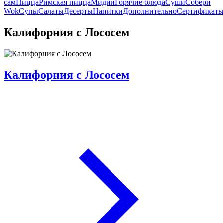
сам
Пицца
Римская пицца
Мидии
Горячие блюда
Суши
Собери
Wok
Супы
Салаты
Десерты
Напитки
Дополнительно
Сертификат
Калифорния с Лососем
Калифорния с Лососем