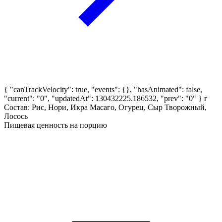
{ "canTrackVelocity": true, "events": {}, "hasAnimated": false,
"current": "0", "updatedAt": 130432225.186532, "prev": "0" }
г
Состав: Рис, Нори, Икра Масаго, Огурец, Сыр Творожный,
Лосось
Пищевая ценность на порцию