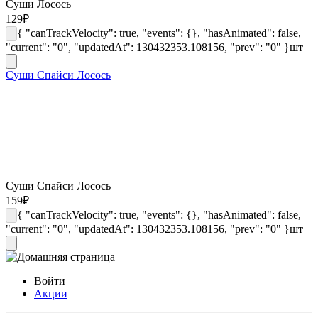
Суши Лосось
129
₽
{ "canTrackVelocity": true, "events": {}, "hasAnimated": false,
"current": "0", "updatedAt": 130432353.108156, "prev": "0" }
шт
Суши Спайси Лосось
Суши Спайси Лосось
159
₽
{ "canTrackVelocity": true, "events": {}, "hasAnimated": false,
"current": "0", "updatedAt": 130432353.108156, "prev": "0" }
шт
Войти
Акции