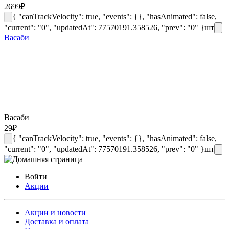
2699
₽
{ "canTrackVelocity": true, "events": {}, "hasAnimated": false,
"current": "0", "updatedAt": 77570191.358526, "prev": "0" }
шт
Васаби
Васаби
29
₽
{ "canTrackVelocity": true, "events": {}, "hasAnimated": false,
"current": "0", "updatedAt": 77570191.358526, "prev": "0" }
шт
Войти
Акции
Акции и новости
Доставка и оплата