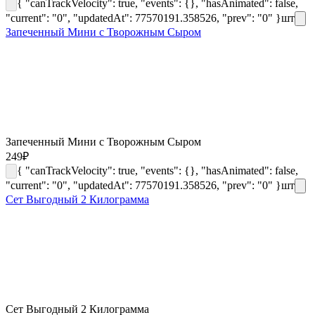
{ "canTrackVelocity": true, "events": {}, "hasAnimated": false,
"current": "0", "updatedAt": 77570191.358526, "prev": "0" }
шт
Запеченный Мини с Творожным Сыром
Запеченный Мини с Творожным Сыром
249
₽
{ "canTrackVelocity": true, "events": {}, "hasAnimated": false,
"current": "0", "updatedAt": 77570191.358526, "prev": "0" }
шт
Сет Выгодный 2 Килограмма
Сет Выгодный 2 Килограмма