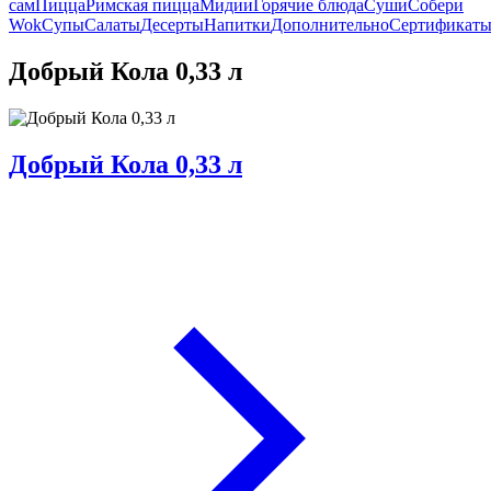
сам
Пицца
Римская пицца
Мидии
Горячие блюда
Суши
Собери
Wok
Супы
Салаты
Десерты
Напитки
Дополнительно
Сертификат
Добрый Кола 0,33 л
Добрый Кола 0,33 л