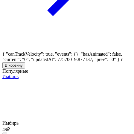
{ "canTrackVelocity": true, "events": {}, "hasAnimated": false,
"current": "0", "updatedAt": 77570019.877137, "prev": "0" }
г
В корзину
Популярные
Имбирь
Имбирь
49
₽