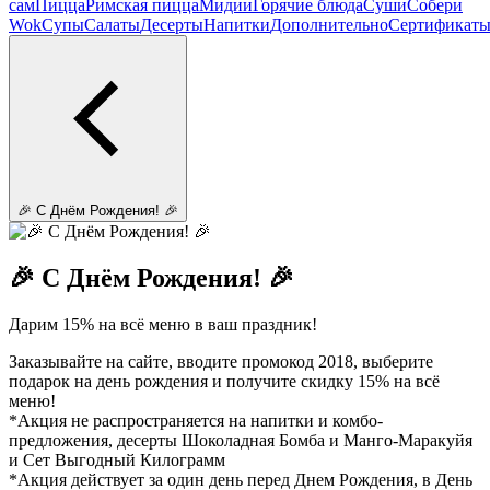
сам
Пицца
Римская пицца
Мидии
Горячие блюда
Суши
Собери
Wok
Супы
Салаты
Десерты
Напитки
Дополнительно
Сертификат
🎉 С Днём Рождения! 🎉
🎉 С Днём Рождения! 🎉
Дарим 15% на всё меню в ваш праздник!
Заказывайте на сайте, вводите промокод 2018, выберите
подарок на день рождения и получите скидку 15% на всё
меню!
*Акция не распространяется на напитки и комбо-
предложения, десерты Шоколадная Бомба и Манго-Маракуйя
и Сет Выгодный Килограмм
*Акция действует за один день перед Днем Рождения, в День